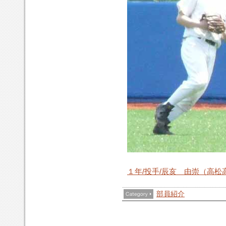
１年/投手/辰亥 由崇（高松
部員紹介