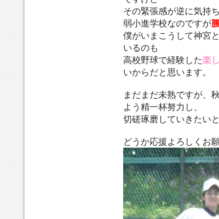
その緊張感が逆に気持
弱小進学校
なのですが
僕がいまこうして神宮
いるのも
高校野球で経験し
た
楽
いからだと思います。
まだまだ未熟ですが、
よう精一杯努力し、
切磋琢
磨していきたい
どうか応援よろしくお願