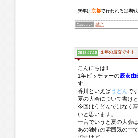
来年は
京都
で行われる定期戦
試合
１年の辰亥です！
2012.07.10
こんにちは!!
1年ピッチャーの
辰亥由
す。
香川といえば
うどん
で
夏の大会について書け
今回はうどんではなく
いと思います。
一言でいうと夏の大会
あの独特の雰囲気の中
ですけど