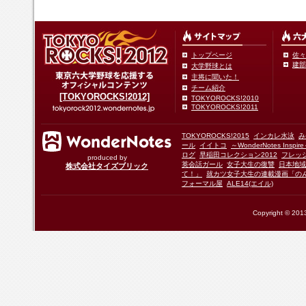
トップページ
佐々
建部
大学野球とは
主将に聞いた！
チーム紹介
[TOKYOROCKS!2012]
TOKYOROCKS!2010
TOKYOROCKS!2011
TOKYOROCKS!2015
インカレ水泳
み
ール
イイトコ
～WonderNotes Insp
ログ
早稲田コレクション2012
フレッ
produced by
英会話ガール
女子大生の復讐
日本地域
株式会社タイズブリック
て！」
就カツ女子大生の連載漫画「の
フォーマル屋
ALE14(エイル)
Copyright © 2013