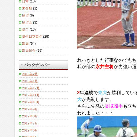
日常
(18)
未分類
(1)
練習
(6)
練習会
(3)
試合
(18)
誕生日ブログ
(28)
部員
(54)
部員紹介
(38)
れっきとした行事なのでもち
我が部の
永井主将
が力強い選
2013年2月
2013年1月
2012年12月
2
年連続
で
東大
が勝利してい
2012年11月
大
が先制します。
2012年10月
さらに先発の
香取投手
も立ち
2012年9月
われました・・・
2012年8月
2012年7月
2012年6月