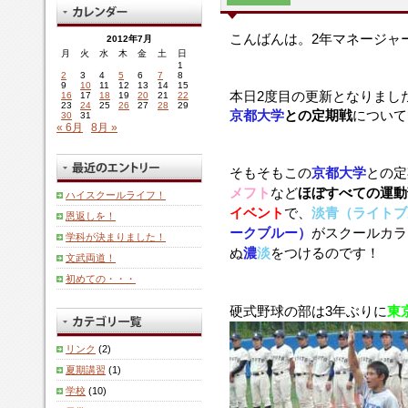
こんばんは。2年マネージャ
2012年7月
月
火
水
木
金
土
日
1
2
3
4
5
6
7
8
9
10
11
12
13
14
15
本日2度目の更新となりまし
16
17
18
19
20
21
22
23
24
25
26
27
28
29
京都大学
との定期戦
について
30
31
« 6月
8月 »
そもそもこの
京都大学
との定
メフト
など
ほぼすべての運動
ハイスクールライフ！
イベント
で、
淡青（ライトブ
恩返しを！
ークブルー）
がスクールカラ
学科が決まりました！
ぬ
濃
淡
をつけるのです！
文武両道！
初めての・・・
硬式野球の部は3年ぶりに
東
リンク
(2)
夏期講習
(1)
学校
(10)