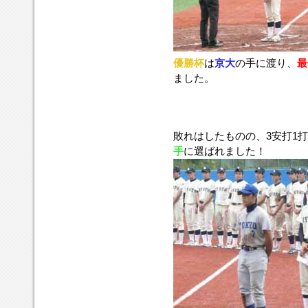
優勝杯
は
京大
の手に渡り、
最
ました。
敗れはしたものの、3安打1
手
に選ばれました！