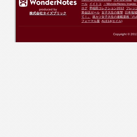
ール
イイトコ
～WonderNotes Insp
ログ
早稲田コレクション2012
フレッ
produced by
英会話ガール
女子大生の復讐
日本地域
株式会社タイズブリック
て！」
就カツ女子大生の連載漫画「の
フォーマル屋
ALE14(エイル)
Copyright © 2013