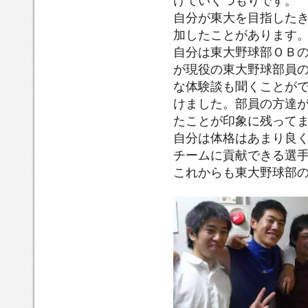
けていくつもりです。
球
外
佐
大
目
志
ま
方
あ
大
部
野
高
野
自分が東大を目指した
指
さ
た
達
ま
野
一
手
校、
球
し
ん
貴
が
り
加したこ
とがあります
球
年
を
嘉
部
た
に
重
と
良
部
自分は東大野球部ＯＢ
の
や
藤
で
き
誘
な
て
く
の
高
ら
先
が現役の東大野球部員
も
っ
っ
体
も
な
応
木
せ
輩
続
か
て
験
フ
い
な体験談も聞くことが
援、
で
て
と
け
け
頂
談
レ
で
宜
け
ました。
部員の方達
す。
も
同
て
の
き、
も
ン
す
し
ら
たことが印象に残っ
て
じ
い
一
参
聞
ド
が、
く
っ
高
く
つ
加
く
リ
自分は体格はあまり良
人
お
て
校
つ
に
し
こ
ー
一
願
チームに貢献できる選
い
で
も
高
た
と
に
倍
い
これからも東大野球部
ま
す。
り
校
の
が
接
努
し
す。
土
で
生
で
で
し
力
ま
佐
す。
練
す
き
て
し
す。
高
習
が
る
く
て
校
会
現
な
れ
必
に
に
役
ど、
た
ず
は
参
の
非
こ
チ
「全
加
東
常
と
ー
力
し
大
に
が
ム
疾
た
野
多
印
に
走」
こ
球
く
象
貢