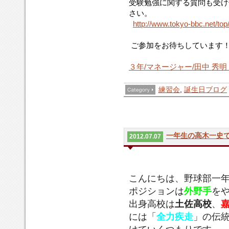
受験勉強に関する質問も受け
さい。
http://www.tokyo-bbc.net/top
ご参加をお待ちしています
３年/マネージャー/田中 秀
練習会
,
誕生日ブログ
一年生の高木一史
2012.07.07
こ
ポ
出
あ
自
自
緒
ま
自
な
こ
こんにちは、野球部一
ん
ジ
身
っ
分
分
に
し
分
り
れ
ポジションは
外野手
を
に
シ
高
た
が
は
野
た。
は
ま
か
ち
ョ
校
の
東
出身高校は
土佐高校
、
浜
球
部
体
す。
ら
は、
ン
は
で、
大
田
を
員
格
も
には「
全力疾走
」の伝
野
は
土
東
を
一
し、
の
は
東