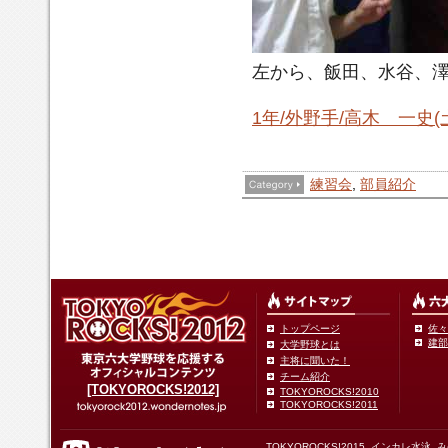
の
と
部
の
に
献
伝
が
員
刺
残
で
統
あ
の
激
っ
き
が
左から、飯田、水谷、澤
り
方
を
て
る
ま
達
受
ま
選
す。
と
け
す。
手
1年/外野手/高木 一史
一
に
練習会
,
部員紹介
トップページ
佐々
建部
大学野球とは
主将に聞いた！
チーム紹介
[TOKYOROCKS!2012]
TOKYOROCKS!2010
TOKYOROCKS!2011
TOKYOROCKS!2015
インカレ水泳
み