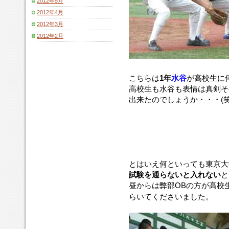
2012年5月
2012年4月
2012年3月
2012年2月
こちらは
1年
水谷
が高校生に
高校生も水谷も表情は真剣そ
出来たのでしょうか・・・(笑
とはいえ何といっても東京大
試験を通らないと入れない
と
昼からは弊部OBの方が高校
らいてくださいました。