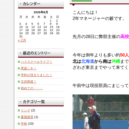
こんにちは！
2026年8月
月
火
水
木
金
土
日
2年マネージャーの籔です。
1
2
3
4
5
6
7
8
9
10
11
12
13
14
15
16
17
18
19
20
21
22
23
24
25
26
27
28
29
30
先月の28日に弊部主催の
高校
31
« 2月
今年は例年よりも多い約
50人
北は
北海道
から南は
沖縄
まで
ハイスクールライフ！
ざわざ東京までやって来てく
恩返しを！
学科が決まりました！
文武両道！
午前中は現役部員にまじって
初めての・・・
リンク
(2)
夏期講習
(1)
学校
(10)