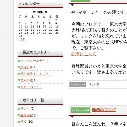
4年マネージャーの吉津です
2026年8月
月
火
水
木
金
土
日
1
2
今朝のブログで、「東京大学
3
4
5
6
7
8
9
10
11
12
13
14
15
16
大球場の芝張り替えのことが
17
18
19
20
21
22
23
24
25
26
27
28
29
30
が、リンクを張り忘れていま
31
« 2月
現在、東京大学の公式HPのA
で、ご覧下さい。。
記事はこちら
ハイスクールライフ！
野球部員といえど東京大学全
恩返しを！
い限りです。皆さまありがと
学科が決まりました！
文武両道！
リンク
初めての・・・
リンク
(2)
昨年のブログ
2012.02.04
夏期講習
(1)
学校
(10)
皆さんこんばんわ。３年マネ