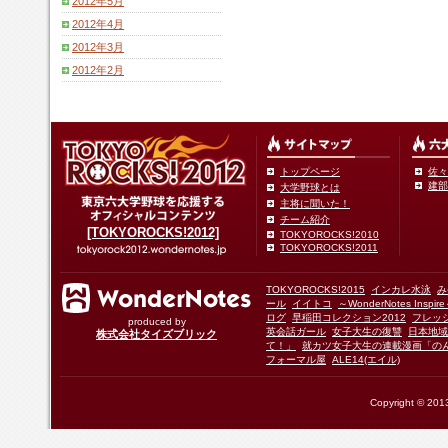
2012年5月
2012年4月
2012年3月
2012年2月
トップページ
佐々
建部
大学野球とは
主将に聞いた！
チーム紹介
[TOKYOROCKS!2012]
TOKYOROCKS!2010
TOKYOROCKS!2011
TOKYOROCKS!2015
インカレ水泳
み
ール
イイトコ
～WonderNotes Insp
ログ
早稲田コレクション2012
フレッ
produced by
英会話ガール
女子大生の復讐
日本地域
株式会社タイズブリック
て！」
就カツ女子大生の連載漫画「の
フォーマル屋
ALE14(エイル)
Copyright © 2013