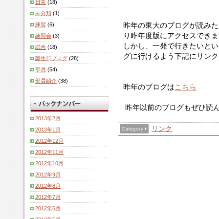
日常
(18)
未分類
(1)
昨年の東大のブログが読みた
練習
(6)
り昨年度版にアクセスできま
練習会
(3)
しかし、一発で行きたいとい
試合
(18)
グに行けるよう下記にリンク
誕生日ブログ
(28)
部員
(54)
部員紹介
(38)
昨年のブログは
こちら
昨年以前のブログもぜひ読
2013年2月
リンク
2013年1月
2012年12月
2012年11月
2012年10月
2012年9月
2012年8月
2012年7月
2012年6月