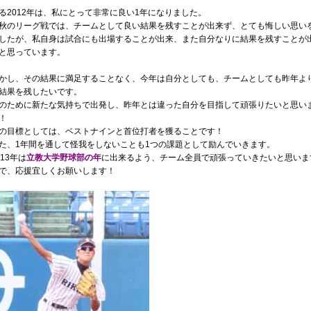
る2012年は、私にとって非常に良い1年になりました。
秋のリーグ戦では、チームとして良い結果を残すことが出来ず、とても悔しい思い
したが、私自身は試合にも出場することが出来、また自分なりに結果を残すことが
と思っています。
かし、その結果に満足することなく、今年は自分としても、チームとしても昨年よ
結果を残したいです。
のために新たな気持ちで出発し、昨年とは違った自分を目指して頑張りたいと思い
！
の目標としては、ベストナインと首位打者を獲ることです！
た、1年間を通して怪我をしないことも1つの課題として励んでいきます。
013年は
立教大学野球部の年
に出来るよう、チーム全員で頑張っていきたいと思いま
で、応援宜しくお願いします！