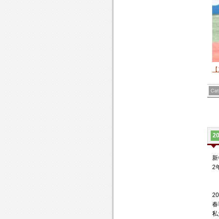
【
20
新
2
2
春
私