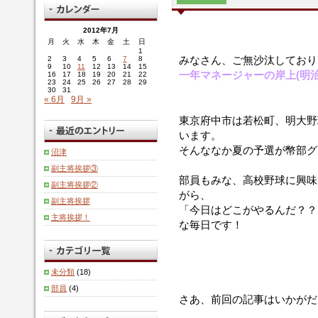
2012年7月
月
火
水
木
金
土
日
1
みなさん、ご無沙汰しており
2
3
4
5
6
7
8
9
10
11
12
13
14
15
一年マネージャーの岸上(明治
16
17
18
19
20
21
22
23
24
25
26
27
28
29
30
31
« 6月
9月 »
東京府中市は若松町、明大野
います。
そんななか夏の予選が幣部グ
沼津
副主将挨拶③
部員もみな、高校野球に興味
副主将挨拶②
がら、
副主将挨拶
「今日はどこがやるんだ？？
主将挨拶！
な毎日です！
未分類
(18)
部員
(4)
さあ、前回の記事はいかがだ