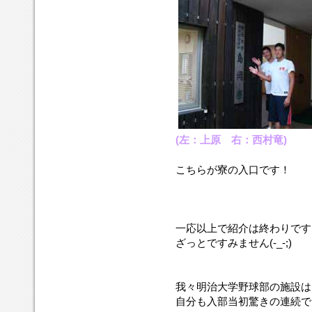
(左：上原 右：西村竜)
こちらが寮の入口です！
一応以上で紹介は終わりです
ざっとですみません(-_-;)
我々明治大学野球部の施設は
自分も入部当初驚きの連続で