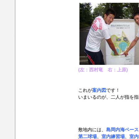
(左：西村竜 右：上原)
これが
案内図
です！
いまいるのが、二人が指を指
敷地内には、
島岡内海ベース
第二球場
、
室内練習場
、
室内