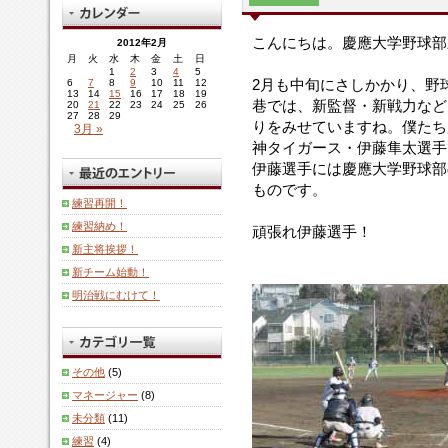
こんにちは。慶應大学野球部
2012年2月
月
火
水
木
金
土
日
1
2
3
4
5
2月も中旬にさしかかり、野
6
7
8
9
10
11
12
13
14
15
16
17
18
19
巷では、新監督・新戦力など
20
21
22
23
24
25
26
27
28
29
りをみせていますね。僕たち
3月 »
神タイガース・伊藤隼太選手
伊藤選手には慶應大学野球部
ものです。
練習再開！
練習納め！
頑張れ伊藤選手！
新主将挨拶！
新チーム始動！
明治戦にむけて！
その他
(5)
マネージャー
(8)
未分類
(11)
練習
(4)