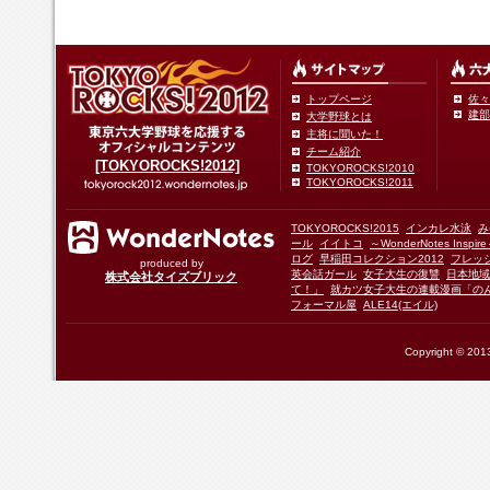
トップページ
佐々
建部
大学野球とは
主将に聞いた！
チーム紹介
[TOKYOROCKS!2012]
TOKYOROCKS!2010
TOKYOROCKS!2011
TOKYOROCKS!2015
インカレ水泳
み
ール
イイトコ
～WonderNotes Insp
ログ
早稲田コレクション2012
フレッ
produced by
英会話ガール
女子大生の復讐
日本地域
株式会社タイズブリック
て！」
就カツ女子大生の連載漫画「の
フォーマル屋
ALE14(エイル)
Copyright © 2013