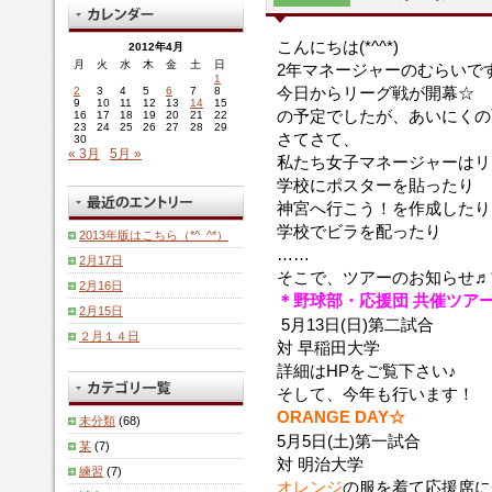
こんにちは(*^^*)
2012年4月
月
火
水
木
金
土
日
2年マネージャーのむらいで
1
今日からリーグ戦が開幕☆
2
3
4
5
6
7
8
9
10
11
12
13
14
15
の予定でしたが、あいにくの雨
16
17
18
19
20
21
22
23
24
25
26
27
28
29
さてさて、
30
« 3月
5月 »
私たち女子マネージャーはリー
学校にポスターを貼ったり
神宮へ行こう！を作成したり
学校でビラを配ったり
2013年版はこちら（*^_^*）
……
2月17日
そこで、ツアーのお知らせ♬
2月16日
＊野球部・応援団 共催ツア
2月15日
5月13日(日)第二試合
２月１４日
対 早稲田大学
詳細はHPをご覧下さい♪
そして、今年も行います！
ORANGE DAY☆
未分類
(68)
5月5日(土)第一試合
某
(7)
対 明治大学
練習
(7)
オレンジ
の服を着て応援席に