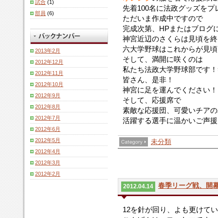
試合
(1)
先着100名に法政グッズをプレ
部員
(6)
ただいま作成中ですので
完成次第、HPまたはブログ
神宮近辺のさくらは見頃を終
六大学野球はこれからが見頃で
2013年2月
そして、満開に咲くのは
2012年12月
私たち法政大学野球部です！
2012年11月
皆さん、是非！
2012年10月
神宮に足を運んでください！
2012年9月
そして、応援席で
2012年8月
素敵な応援団、可愛いチアの
2012年7月
活躍する選手に温かいご声援を
2012年6月
2012年5月
未分類
2012年4月
2012年3月
2012年2月
春季リーグ戦、開
2012.04.14
12を針が回り、よも更けて