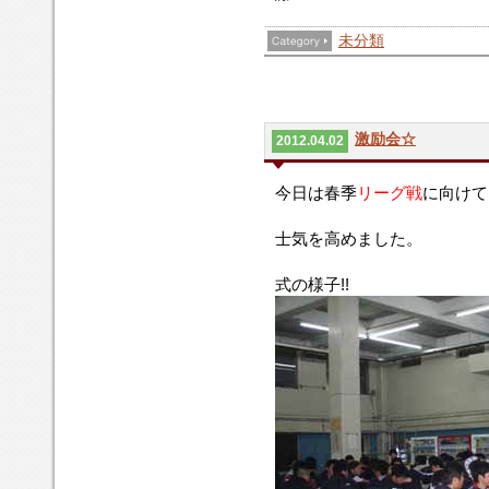
未分類
激励会☆
2012.04.02
今日は春季
リーグ戦
に向けて
士気を高めました。
式の様子!!