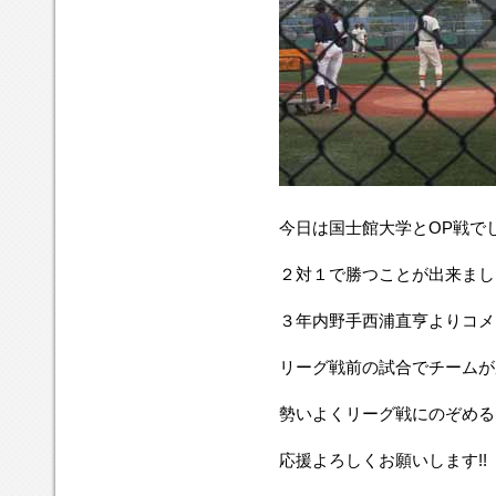
今日は国士館大学とOP戦で
２対１で勝つことが出来まし
３年内野手西浦直亨よりコメ
リーグ戦前の試合でチームが
勢いよくリーグ戦にのぞめると
応援よろしくお願いします!!