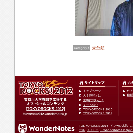
未分類
トップページ
佐々
建部
大学野球とは
主将に聞いた！
チーム紹介
[TOKYOROCKS!2012]
TOKYOROCKS!2010
TOKYOROCKS!2011
TOKYOROCKS!2015
インカレ水泳
み
ール
イイトコ
～WonderNotes Insp