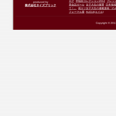
ログ
早稲田コレクション2012
フレッ
produced by
英会話ガール
女子大生の復讐
日本地域
株式会社タイズブリック
て！」
就カツ女子大生の連載漫画「の
フォーマル屋
ALE14(エイル)
Copyright © 2013