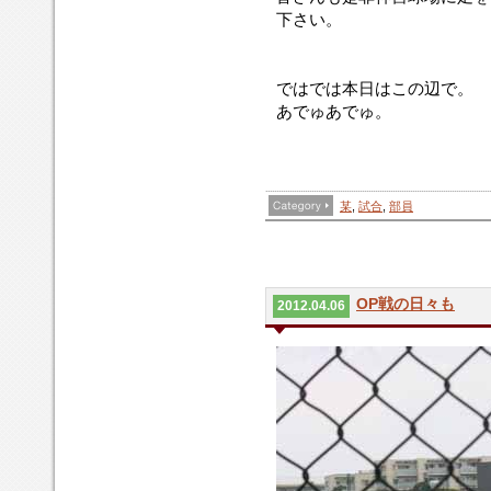
下さい。
ではでは本日はこの辺で。
あでゅあでゅ。
某
,
試合
,
部員
OP戦の日々も
2012.04.06