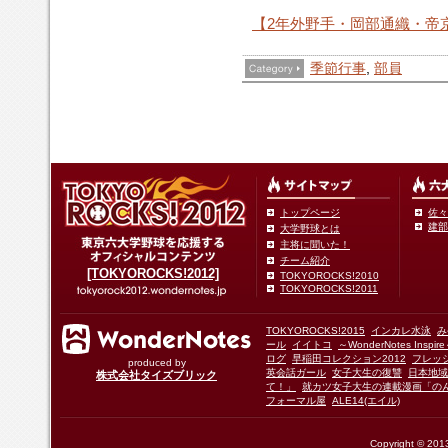
【2年外野手・岡部通織・帝
季節行事
,
部員
トップページ
佐々
建部
大学野球とは
主将に聞いた！
チーム紹介
[TOKYOROCKS!2012]
TOKYOROCKS!2010
TOKYOROCKS!2011
TOKYOROCKS!2015
インカレ水泳
み
ール
イイトコ
～WonderNotes Insp
ログ
早稲田コレクション2012
フレッ
produced by
英会話ガール
女子大生の復讐
日本地域
株式会社タイズブリック
て！」
就カツ女子大生の連載漫画「の
フォーマル屋
ALE14(エイル)
Copyright © 2013