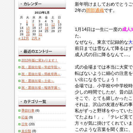
新年明けましておめでとうご
2年の
岡部通織
です。
2013年1月
月
火
水
木
金
土
日
1
2
3
4
5
6
7
8
9
10
11
12
13
14
15
16
17
18
19
20
1月14日は一生に一度の
成人
21
22
23
24
25
26
27
28
29
30
31
た。
« 12月
2月 »
なぜなら、東京で記録的な
大
前日までは雪なんて降るはず
成人式の日に降るなんて…。
2013年版に変わります！
式の会場までは本当に大変で
祝・選抜出場～常総学院～
転ばないように細心の注意を
祝・選抜出場～県岐阜商～
い出になるでしょう！
祝・選抜出場～土佐～
会場では、小学校や中学校時
祝・選抜出場～報徳学園～
少しの時間でしたが、昔の話
そこで、とても嬉しかったこ
それは、沢山の友達が私の事
私がずっと野球をやっていた
季節行事
(6)
てたよね！」、「テレビ見て
応援
(9)
方々が気に掛けてくれていま
日常
(20)
このような言葉を聞く度に、
未分類
(8)